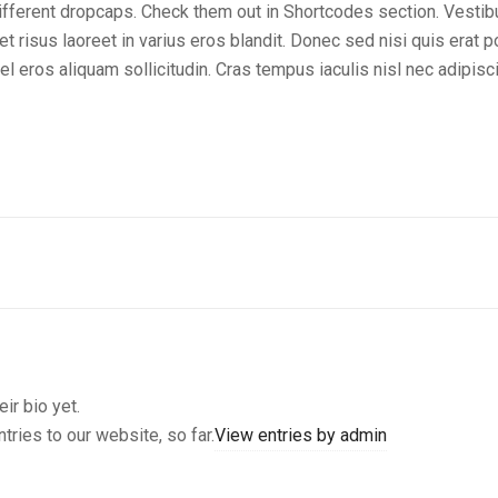
ifferent dropcaps. Check them out in Shortcodes section. Vestibul
et risus laoreet in varius eros blandit. Donec sed nisi quis era
 vel eros aliquam sollicitudin. Cras tempus iaculis nisl nec adipis
eir bio yet.
tries to our website, so far.
View entries by
admin