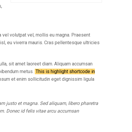
s,
 vel volutpat vel, mollis eu magna. Praesent
nisl, eu viverra mauris. Cras pellentesque ultricies
nulla, sit amet laoreet diam. Aliquam accumsan
st bibendum metus.
This is highlight shortcode in
 ipsum et enim sollicitudin eget dignissim ligula
quam justo et magna. Sed aliquam, libero pharetra
um. Donec id felis vitae arcu accumsan