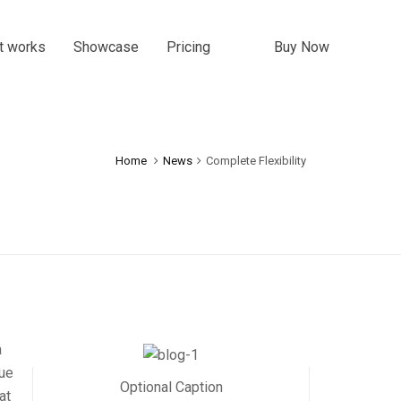
t works
Showcase
Pricing
Buy Now
Home
News
Complete Flexibility
a
que
Optional Caption
at