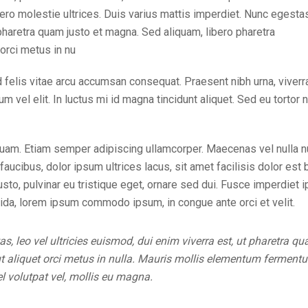
ero molestie ultrices. Duis varius mattis imperdiet. Nunc egesta
 pharetra quam justo et magna. Sed aliquam, libero pharetra
 orci metus in nu
felis vitae arcu accumsan consequat. Praesent nibh urna, viverra
m vel elit. In luctus mi id magna tincidunt aliquet. Sed eu tortor 
in quam. Etiam semper adipiscing ullamcorper. Maecenas vel nulla 
 faucibus, dolor ipsum ultrices lacus, sit amet facilisis dolor e
 justo, pulvinar eu tristique eget, ornare sed dui. Fusce imperdiet
ida, lorem ipsum commodo ipsum, in congue ante orci et velit.
s, leo vel ultricies euismod, dui enim viverra est, ut pharetra 
 ut aliquet orci metus in nulla. Mauris mollis elementum ferment
l volutpat vel, mollis eu magna.